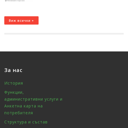
Виж всички +
За нас
История
Функции,
административни услуги и
Анкетна карта на
потребителя
Структура и състав