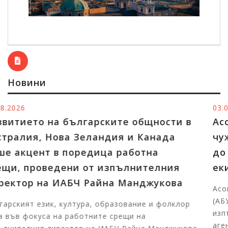
Новини
03.08.2026
в
Асоциацията на българските училища 
чужбина отправи благодарствен адрес
до изпълнителния директор на ИАБЧ 
екипа на Агенцията
Асоциацията на българските училища в чужбина
(АБУЧ) отправи благодарствен адрес до
р
изпълнителния директор на Изпълнителната
агенция за бъл...