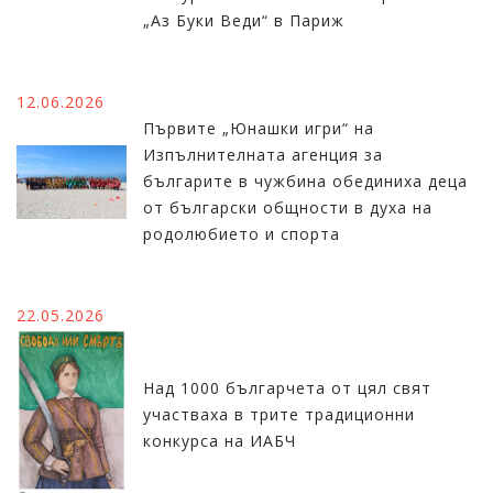
„Аз Буки Веди“ в Париж
12.06.2026
Първите „Юнашки игри“ на
Изпълнителната агенция за
българите в чужбина обединиха деца
от български общности в духа на
родолюбието и спорта
22.05.2026
Над 1000 българчета от цял свят
участваха в трите традиционни
конкурса на ИАБЧ