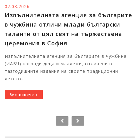
06.08.2026
 за българите
Тържественото награжда
 български
победителите в конкурси
тържествена
Изпълнителната агенция
в чужбина ще събере в 
талантливи български де
гарите в чужбина
 отличени в
Първите отличени участници веч
е традиционни
България за церемонията На 7 ав
11:00 часа в Националния дворец
Виж повече +