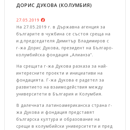
ДОРИС ДУКОВА (КОЛУМБИЯ)
27.05.2019
На 27.05.2019 г. в Държавна агенция за
българите в чужбина се състоя среща на
и.д.председателя Димитър Владимиров с
г-жа Дорис Дукова, президент на Българо-
колумбийска фондация „Алианза”.
На срещата г-жа Дукова разказа за най-
интересните проекти и инициативи на
фондацията. Г-жа Дукова е радетел за
развитието на взаимодействия между
университети в България и Колумбия.
В далечната латиноамериканска страна г-
жа Дукова и фондация представят
българска култура и образование на
срещи в колумбийски унивeрситети и пред