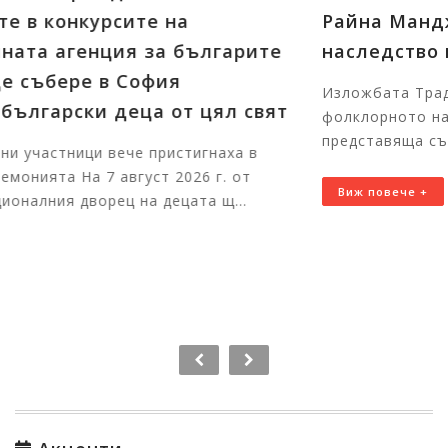
Райна Манджукова: Културното
рите
наследство ни обогатява и сближав
Изложбата Традиционна риза с алтица: истори
свят
фолклорното наследство, върнато към живот 
представяща съвременни бесарабски...
 в
т
Виж повече +
.