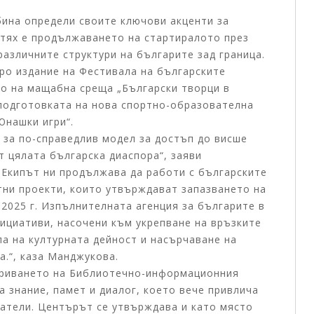
06.
бина определи своите ключови акценти за
Тъ
 тях е продължаването на стартиралото през
по
различните структури на българите зад граница.
Из
ро издание на Фестивала на българските
бъ
о на мащабна среща „Български творци в
 подготовката на нова спортно-образователна
Со
Юнашки игри“.
ця
 за по-справедлив модел за достъп до висше
т цялата българска диаспора“, заяви
Пър
 Екипът ни продължава да работи с българските
Бъл
тни проекти, които утвърждават запазването на
11:
 2025 г. Изпълнителната агенция за българите в
ициативи, насочени към укрепване на връзките
В
па на културната дейност и насърчаване на
.“, каза Манджукова.
криването на Библиотечно-информационния
а знание, памет и диалог, което вече привлича
ватели. Центърът се утвърждава и като място