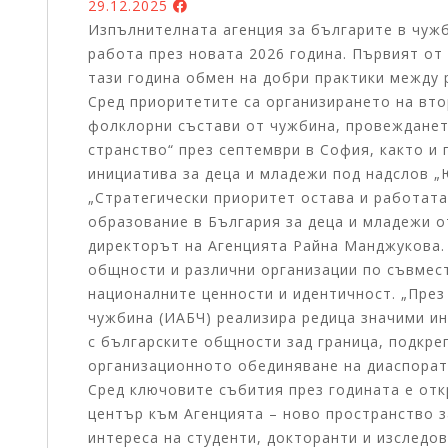
29.12.2025
Изпълнителната агенция за българите в чуж
работа през новата 2026 година. Първият от
тази година обмен на добри практики между 
Сред приоритетите са организирането на вто
фолклорни състави от чужбина, провежданет
странство“ през септември в София, както и
инициатива за деца и младежи под надслов „
„Стратегически приоритет остава и работата
образование в България за деца и младежи о
директорът на Агенцията Райна Манджукова.
общности и различни организации по съвмес
националните ценности и идентичност. „През
чужбина (ИАБЧ) реализира редица значими ин
с българските общности зад граница, подкре
организационното обединяване на диаспората
Сред ключовите събития през годината е от
център към Агенцията – ново пространство з
интереса на студенти, докторанти и изследо