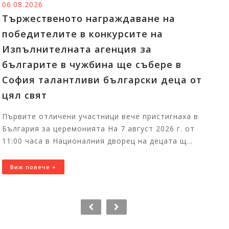
08.2026
05.08
ржественото награждаване на
Изп
бедителите в конкурсите на
Райн
пълнителната агенция за
насл
лгарите в чужбина ще събере в
Излож
фия талантливи български деца от
от фо
л свят
, пре
вите отличени участници вече пристигнаха в
Виж 
гария за церемонията На 7 август 2026 г. от
00 часа в Националния дворец на децата щ...
иж повече +