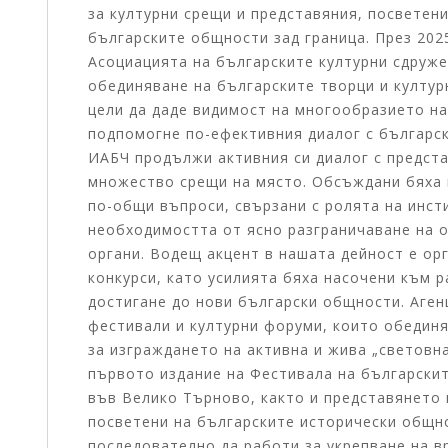
за културни срещи и представяния, посветен
българските общности зад граница. През 202
Асоциацията на българските културни сдруже
обединяване на българските творци и култур
цели да даде видимост на многообразието на
подпомогне по-ефективния диалог с българск
ИАБЧ продължи активния си диалог с предста
множество срещи на място. Обсъждани бяха к
по-общи въпроси, свързани с ролята на инст
необходимостта от ясно разграничаване на 
органи. Водещ акцент в нашата дейност е ор
конкурси, като усилията бяха насочени към 
достигане до нови български общности. Аге
фестивали и културни форуми, които обедин
за изграждането на активна и жива „световн
първото издание на Фестивала на български
във Велико Търново, както и представянето 
посветени на българските исторически общн
последователно да работи за укрепване на в