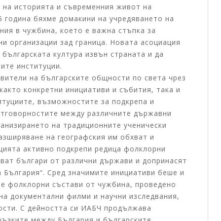
и на историята и съвременния живот на
5 година бяхме домакини на учредяването на
ния в чужбина, което е важна стъпка за
ни организации зад граница. Новата асоциация
 българската култура извън страната и да
ите институции.
вители на българските общности по света чрез
акто конкретни инициативи и събития, така и
итуциите, възможностите за подкрепа и
отговорностите между различните държавни
ганизирането на традиционните ученически
разширяване на географския им обхват и
нцията активно подкрепи редица фолклорни
яват българи от различни държави и допринасят
а България“. Сред значимите инициативи беше и
те фолклорни състави от чужбина, проведено
на документални филми и научни изследвания,
ости. С дейността си ИАБЧ продължава
ръзките между България и българските