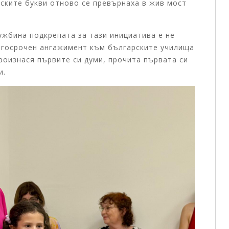
рските букви отново се превърнаха в жив мост
ужбина подкрепата за тази инициатива е не
лгосрочен ангажимент към българските училища
произнася първите си думи, прочита първата си
и.