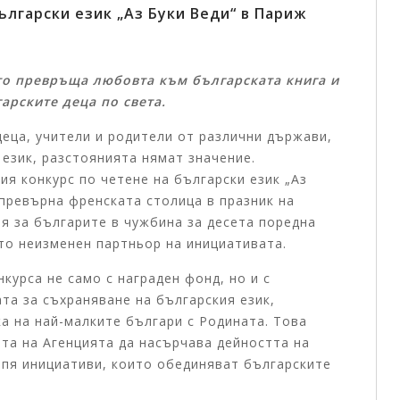
06.08.2026
лгарски език „Аз Буки Веди“ в Париж
Тържественото награждаване на
победителите в конкурсите на
то превръща любовта към българската книга и
Изпълнителната агенция за
арските деца по света.
българите в чужбина ще събере в
еца, учители и родители от различни държави,
София талантливи български деца от
 език, разстоянията нямат значение.
цял свят
я конкурс по четене на български език „Аз
 превърна френската столица в празник на
Първите отличени участници вече пристигнаха в
я за българите в чужбина за десета поредна
България за церемонията На 7 август 2026 г. от
ато неизменен партньор на инициативата.
11:00 часа в Националния дворец на децата щ...
курса не само с награден фонд, но и с
Виж повече +
та за съхраняване на българския език,
а на най-малките българи с Родината. Това
та на Агенцията да насърчава дейността на
епя инициативи, които обединяват българските