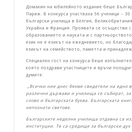
Домакин на юбилейното издание беше Българ
Париж. В конкурса участваха 56 ученици – 30
български училища в Белгия, Великобритания
Украйна и Франция. Проявата се осъществи 
образованието и науката и с партньорството
език не е езикът на ежедневието, но благода
езикът на семейството, паметта и принадлеж
Специален гост на конкурса беше изпълните
която поздрави участниците и връчи поощрит
думите:
„Всички ние днес бяхме свидетели на едно в
различни държави и училища се събират, за 
слово и българската буква. Българската кни
непознати светове.
Българските неделни училища отдавна са из
институции. Те са средище за български дух 