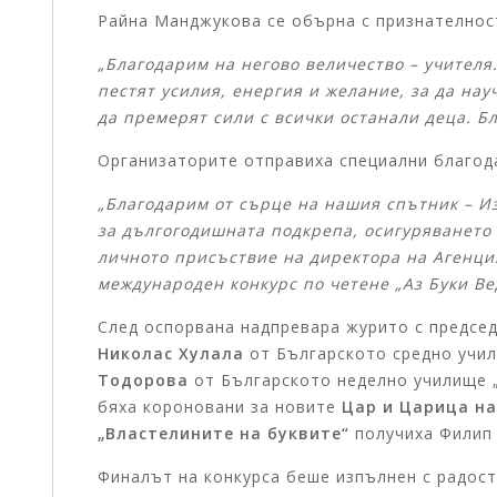
Райна Манджукова се обърна с признателнос
„Благодарим на негово величество – учителя.
пестят усилия, енергия и желание, за да нау
да премерят сили с всички останали деца. Бл
Организаторите отправиха специални благод
„Благодарим от сърце на нашия спътник – И
за дългогодишната подкрепа, осигуряването 
личното присъствие на директора на Агенци
международен конкурс по четене „Аз Буки Ве
След оспорвана надпревара журито с предсе
Николас Хулала
от Българското средно учил
Тодорова
от Българското неделно училище „
бяха короновани за новите
Цар и Царица на
„Властелините на буквите“
получиха Филип 
Финалът на конкурса беше изпълнен с радост 