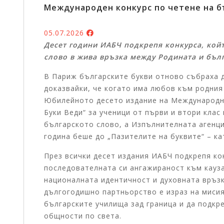
Международен конкурс по четене на бъ
05.07.2026
Десет години ИАБЧ подкрепя конкурса, кой
слово в жива връзка между Родината и бълг
В Париж българските букви отново събраха д
доказвайки, че когато има любов към родния
Юбилейното десето издание на Международни
Буки Веди“ за ученици от първи и втори клас
българското слово, а Изпълнителната агенци
година беше до „Пазителите на буквите“ – к
През всички десет издания ИАБЧ подкрепя кон
последователната си ангажираност към кауза
националната идентичност и духовната връзк
дългогодишно партньорство е израз на мисия
българските училища зад граница и да подкр
общности по света.