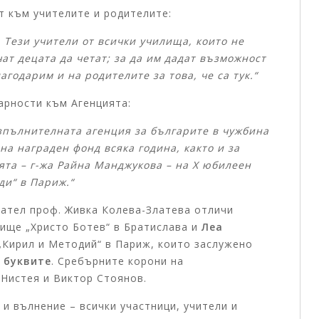
т към учителите и родителите:
 Тези учители от всички училища, които не
чат децата да четат; за да им дадат възможност
агодарим и на родителите за това, че са тук.“
арности към Агенцията:
зпълнителната агенция за българите в чужбина
на награден фонд всяка година, както и за
ята – г-жа Райна Манджукова – на X юбилеен
ди“ в Париж.“
дател проф. Живка Колева-Златева отличи
ище „Христо Ботев“ в Братислава и
Леа
Кирил и Методий“ в Париж, които заслужено
 буквите
. Сребърните корони на
Нистея и Виктор Стоянов.
и вълнение – всички участници, учители и