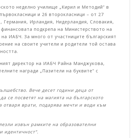
ското неделно училище „Кирил и Методий“ в
 първокласници и 26 второкласници – от 27
, Германия, Ирландия, Нидерландия, Словакия,
с финансовата подкрепа на Министерството на
 на ИАБЧ. За много от участниците българският
рение на своите учители и родители той остава
ността.
лният директор на ИАБЧ Райна Манджукова,
елните награди „Пазители на буквите“ с
ълшебство. Вече десет години деца от
да се посветят на магията на българското
га отваря врати, подарява мечти и води към
лезли извън рамките на образователни
и идентичност“.