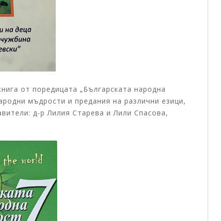
нига от поредицата „Българската народна
ародни мъдрости и предания на различни езици,
вители: д-р Лилия Старева и Лили Спасова,