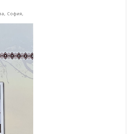
06.08.2026
Изпълнителният директор на ИАБЧ
ва, София,
Райна Манджукова: Културното
наследство ни обогатява и сближава
Изложбата Традиционна риза с алтица: истории
от фолклорното наследство, върнато към живот
, представяща съвременни бесарабски...
Виж повече +