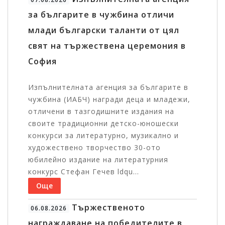
за българите в чужбина отличи
млади български таланти от цял
свят на тържествена церемония в
София
Изпълнителната агенция за българите в
чужбина (ИАБЧ) награди деца и младежи,
отличени в тазгодишните издания на
своите традиционни детско-юношески
конкурси за литературно, музикално и
художествено творчество 30-ото
юбилейно издание на литературния
конкурс Стефан Гечев ldqu...
Още
Тържественото
06.08.2026
награждаване на победителите в