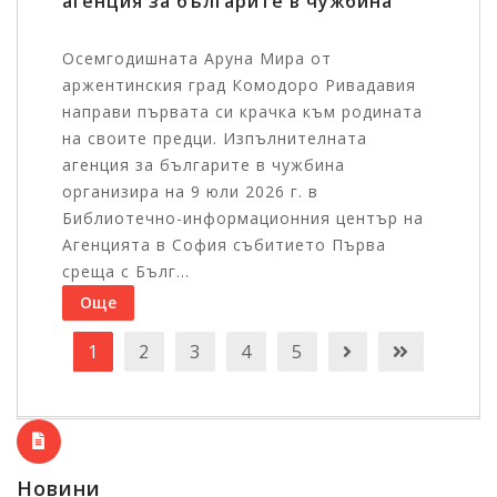
агенция за българите в чужбина
Осемгодишната Аруна Мира от
аржентинския град Комодоро Ривадавия
направи първата си крачка към родината
на своите предци. Изпълнителната
агенция за българите в чужбина
организира на 9 юли 2026 г. в
Библиотечно-информационния център на
Агенцията в София събитието Първа
среща с Бълг...
Още
1
2
3
4
5
Новини