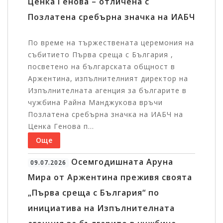
Ценка Генова – отличена с
Позлатена сребърна значка на ИАБЧ
По време на тържествената церемония на
събитието Първа среща с България ,
посветено на българската общност в
Аржентина, изпълнителният директор на
Изпълнителната агенция за българите в
чужбина Райна Манджукова връчи
Позлатена сребърна значка на ИАБЧ на
Ценка Генова п...
Още
Осемгодишната Аруна
09.07.2026
Мира от Аржентина преживя своята
„Първа среща с България“ по
инициатива на Изпълнителната