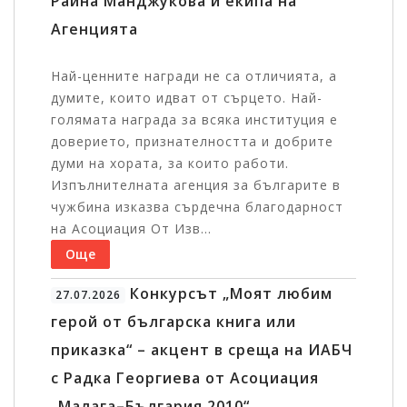
Райна Манджукова и екипа на
Агенцията
Най-ценните награди не са отличията, а
думите, които идват от сърцето. Най-
голямата награда за всяка институция е
доверието, признателността и добрите
думи на хората, за които работи.
Изпълнителната агенция за българите в
чужбина изказва сърдечна благодарност
на Асоциация От Изв...
Още
Конкурсът „Моят любим
27.07.2026
герой от българска книга или
приказка“ – акцент в среща на ИАБЧ
с Радка Георгиева от Асоциация
„Малага–България 2010“