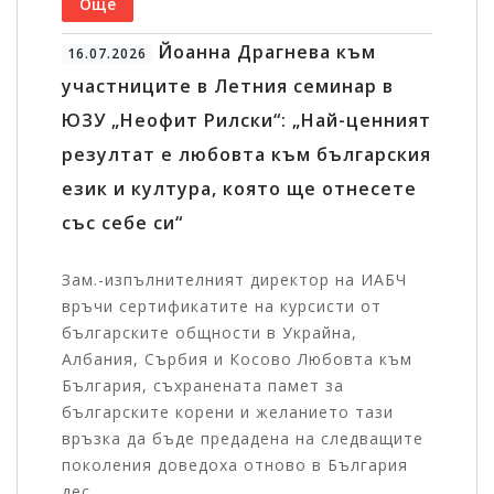
Още
Йоанна Драгнева към
16.07.2026
участниците в Летния семинар в
ЮЗУ „Неофит Рилски“: „Най-ценният
резултат е любовта към българския
език и култура, която ще отнесете
със себе си“
Зам.-изпълнителният директор на ИАБЧ
връчи сертификатите на курсисти от
българските общности в Украйна,
Албания, Сърбия и Косово Любовта към
България, съхранената памет за
българските корени и желанието тази
връзка да бъде предадена на следващите
поколения доведоха отново в България
дес...