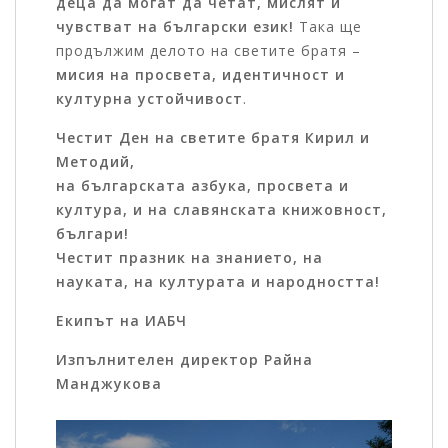
деца да могат да четат, мислят и
чувстват на български език!
Така ще
продължим делото на светите братя –
мисия на просвета, идентичност и
културна устойчивост
.
Честит Ден на светите братя Кирил и
Методий,
на българската азбука, просвета и
култура, и на славянската книжовност,
българи!
Честит празник на знанието, на
науката, на културата и народността!
Екипът на ИАБЧ
Изпълнителен директор Райна
Манджукова