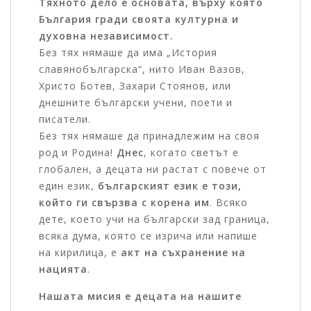
Тяхното дело е основата, върху която
България гради своята културна и
духовна независимост.
Без тях нямаше да има „История
славянобългарска“, нито Иван Вазов,
Христо Ботев, Захари Стоянов, или
днешните български учени, поети и
писатели.
Без тях нямаше да принадлежим на своя
род и Родина!
Днес
, когато светът е
глобален, а децата ни растат с повече от
един език,
българският език е този,
който ги свързва с корена им
. Всяко
дете, което учи на български зад граница,
всяка дума, която се изрича или напише
на кирилица, е
акт на съхранение на
нацията
.
Нашата мисия е децата на нашите