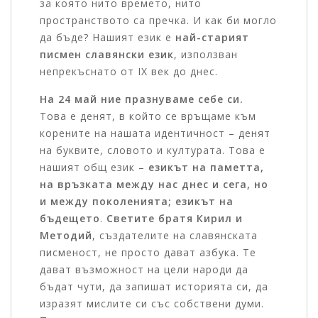
за която нито времето, нито
пространството са пречка. И как би могло
да бъде? Нашият език е
най-старият
писмен славянски език
, използван
непрекъснато от IX век до днес.
На 24 май ние празнуваме себе си.
Това е денят, в който се връщаме към
корените на нашата идентичност – денят
на буквите, словото и културата. Това е
нашият общ език –
езикът на паметта,
на връзката между нас днес и сега, но
и между поколенията; езикът на
бъдещето
.
Светите братя Кирил и
Методий
, създателите на славянската
писменост, не просто дават азбука. Те
дават възможност на цели народи да
бъдат чути, да запишат историята си, да
изразят мислите си със собствени думи.