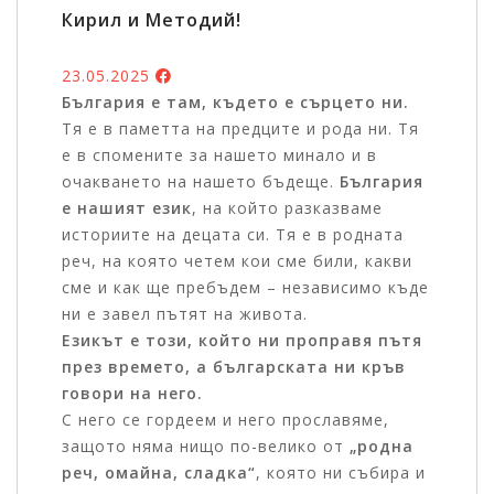
Кирил и Методий!
23.05.2025
Б
ългария е там, където е сърцето ни.
Тя е в паметта на предците и рода ни. Тя
е в спомените за нашето минало и в
очакването на нашето бъдеще.
България
е нашият език
, на който разказваме
историите на децата си. Тя е в родната
реч, на която четем кои сме били, какви
сме и как ще пребъдем – независимо къде
ни е завел пътят на живота.
Езикът е този, който ни проправя пътя
през времето, а българската ни кръв
говори на него.
С него се гордеем и него прославяме,
защото няма нищо по-велико от
„родна
реч, омайна, сладка“
, която ни събира и