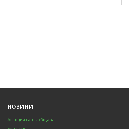
НОВИНИ
Агенцията съобщава
Акценти