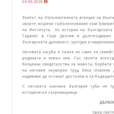
04.05.2026
Екипът на Изпълнителната агенция за бълг
своите искрени съболезнования към близкит
на Института по история на българската
Гаджев“ в Гоце Делчев и дългогодишен 
българската духовност, култура и националн
Неговата загуба е тежка не само за семейс
родината и извън нея. Със своята всеот
безценни свидетелства за живота, борбите 
на неговия неуморен труд бяха опазени 
надяваме да останат достъпни и за бъдещит
С неговата кончина България губи не п
историческа съкровищница.
ДЪЛБО
пред свет