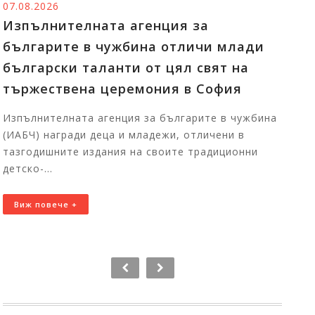
07.08.2026
06
Изпълнителната агенция за
Т
българите в чужбина отличи млади
п
български таланти от цял свят на
И
тържествена церемония в София
б
С
Изпълнителната агенция за българите в чужбина
ц
(ИАБЧ) награди деца и младежи, отличени в
тазгодишните издания на своите традиционни
П
детско-...
Бъ
11
Виж повече +