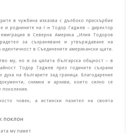
арите в чужбина изказва с дълбоко прискърбие
е и роднините на г-н Тодор Гаджев – директор
 емиграция в Северна Америка „Илия Тодоров
радетел за съхраняване и утвърждаване на
а идентичност в Съединените американски щати.
тво му, но и за цялата българска общност – в
дайност Тодор Гаджев през годините съхрани
и духа на българите зад граница. Благодарение
документи, снимки и архиви, които силно се
е поколения.
росто човек, а истински пазител на своята
К ПОКЛОН
лата му памет