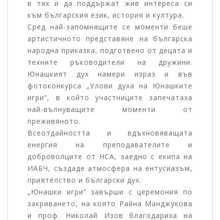
в тях и да поддържат жив интереса си
към българския език, история и култура.
Сред най-запомнящите се моменти беше
артистичното представяне на българска
народна приказка, подготвено от децата и
техните ръководители на дружини.
Юнашкият дух намери израз и във
фотоконкурса „Улови духа на Юнашките
игри“, в който участниците запечатаха
най-вълнуващите моменти от
преживяното.
Всеотдайността и вдъхновяващата
енергия на преподавателите и
доброволците от НСА, заедно с екипа на
ИАБЧ, създаде атмосфера на ентусиазъм,
приятелство и български дух.
„Юнашки игри“ завърши с церемония по
закриването, на която Райна Манджукова
и проф. Николай Изов благодариха на