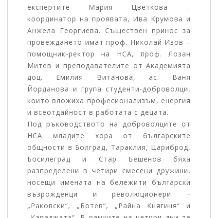
експертите Мария Цветкова –
координатор на проявата, Ива Крумова и
Анжела Георгиева. Съществен принос за
провеждането имат проф. Николай Изов –
помощник-ректор на НСА, проф. Лозан
Митев и преподавателите от Академията
доц. Емилия Витанова, ас. Ваня
Йорданова и група студенти-доброволци,
които вложиха професионализъм, енергия
и всеотдайност в работата с децата.
Под ръководството на доброволците от
НСА младите хора от българските
общности в Болград, Тараклия, Цариброд,
Босилеград и Стар Бешенов бяха
разпределени в четири смесени дружини,
носещи имената на бележити български
възрожденци и революционери –
„Раковски“, „Ботев“, „Райна Княгиня“ и
„Караджата“. В рамките на четири дни те