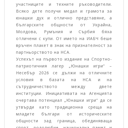
участниците и техните ръководители.
Всяко дете получи медал и грамота за
юнашки дух и отлично представяне, а
българските общности от Украйна,
Молдова, Румъния и Сърбия бяха
отличени с купи. От името на ИАБЧ беше
връчен плакет в знак на признателност за
партньорството на НСА.
Успехът на първото издание на Спортно-
патриотичния лагер „Юнашки игри“ –
Несебър 2026 се дължи на отличните
условия в базата на НСА и на
сътрудничеството между двете
институции. Инициативата на Агенцията
очертава потенциал „Юнашки игри“ да се
утвърди като традиционна среща на
младите българи от историческите
общности зад граница, обединяваща
спорт, родолюбие, национална памет и