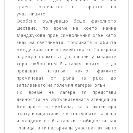
траен отпечатък в сърцата на
участниците.
Особено вълнуващо беше факелното
шествие, по време на което Райна
Манджукова прие символичния огън като
знак на светлината, топлината и обичта
между хората и в семейството. Тя изрази
надежда пламъкът да запали у младите
хора любов към България, която те да
предават нататък, както факлите
преминават от ръка на ръка до
запалването на големия лагерен огън.
По време на лагера тя представи
дейността на Изпълнителната агенция за
българите в чужбина, като акцентира
върху инициативите и конкурсите за деца
и младежи от българските общности зад
граница, и ги насърчи да участват активно