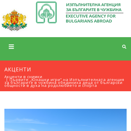
АКЦЕНТИ
Акценти в снимки
Първите „Юнашки игри“ на Изпълнителната агенция
за българите в чужбина обединиха деца от български
общности в духа на родолюбието и спорта