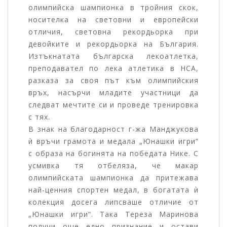
олимпийска шампионка в тройния скок,
носителка на световни и европейски
отличия, световна рекордьорка при
девойките и рекордьорка на България.
Изтъкнатата българска лекоатлетка,
преподавател по лека атлетика в НСА,
разказа за своя път към олимпийския
връх, насърчи младите участници да
следват мечтите си и проведе тренировка
с тях.
В знак на благодарност г-жа Манджукова
ѝ връчи грамота и медала „Юнашки игри“
с образа на богинята на победата Нике. С
усмивка тя отбеляза, че макар
олимпийската шампионка да притежава
най-ценния спортен медал, в богатата ѝ
колекция досега липсваше отличие от
„Юнашки игри“. Така Тереза Маринова
получи още едно признание и остави