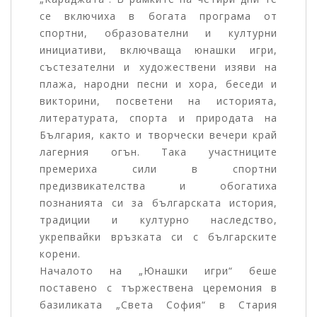
се включиха в богата програма от
спортни, образователни и културни
инициативи, включваща юнашки игри,
състезателни и художествени изяви на
плажа, народни песни и хора, беседи и
викторини, посветени на историята,
литературата, спорта и природата на
България, както и творчески вечери край
лагерния огън. Така участниците
премериха сили в спортни
предизвикателства и обогатиха
познанията си за българската история,
традиции и културно наследство,
укрепвайки връзката си с българските
корени.
Началото на „Юнашки игри“ беше
поставено с тържествена церемония в
базиликата „Света София“ в Стария