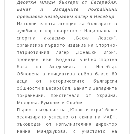
Десетки млади българи от Бесарабия,
Банат и Западните покрайнини
преживяха незабравим лагер в Несебър
Изпълнителната агенция за българите в
чужбина, в партньорство с Националната
спортна академия „Васил Левски“,
организира първото издание на Спортно-
патриотичния лагер „Юнашки игри“,
проведен във Водната учебно-спортна
база на Академията в Несебър.
Обновената инициатива събра близо 80
деца от историческите български
общности в Бесарабия, Банат и Западните
покрайнини, пристигнали от Украйна,
Молдова, Румъния и Сърбия.
Първото издание на „Юнашки игри“ беше
реализирано успешно от екипа на ИАБЧ,
ръководен от изпълнителния директор
Райна Манджукова, с участието на