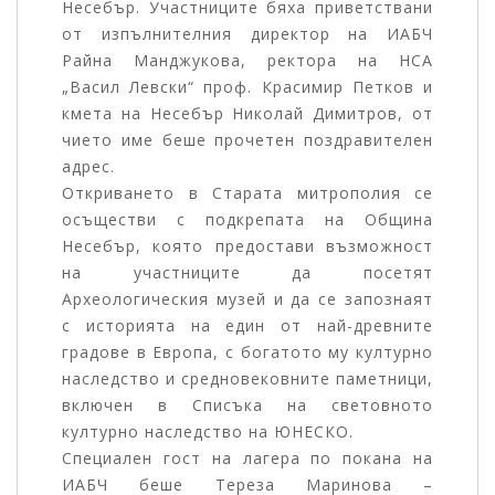
Несебър. Участниците бяха приветствани
от изпълнителния директор на ИАБЧ
Райна Манджукова, ректора на НСА
„Васил Левски“ проф. Красимир Петков и
кмета на Несебър Николай Димитров, от
чието име беше прочетен поздравителен
адрес.
Откриването в Старата митрополия се
осъществи с подкрепата на Община
Несебър, която предостави възможност
на участниците да посетят
Археологическия музей и да се запознаят
с историята на един от най-древните
градове в Европа, с богатото му културно
наследство и средновековните паметници,
включен в Списъка на световното
културно наследство на ЮНЕСКО.
Специален гост на лагера по покана на
ИАБЧ беше Тереза Маринова –