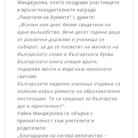
Манджукова, която поздрави участниците
и връчи поощрителните награди
„Пазители на буквите“ с думите:
„Всички ние днес бяхме свидетели на
едно вълшебство. Вече десет години деца
от различни държави и училища се
събират, за да се посветят на магията на
българското слово и българската буква.
Българската книга отваря врати,
подарява мечти и води към непознати
светове.
Българските неделни училища отдавна са
излезли извън рамките на образователни
институции. Те са средище за български
дух и идентичност“.
Райна Манджукова се обърна с
признателност към учителите и
родителите:
„Благодарим на негово величество –