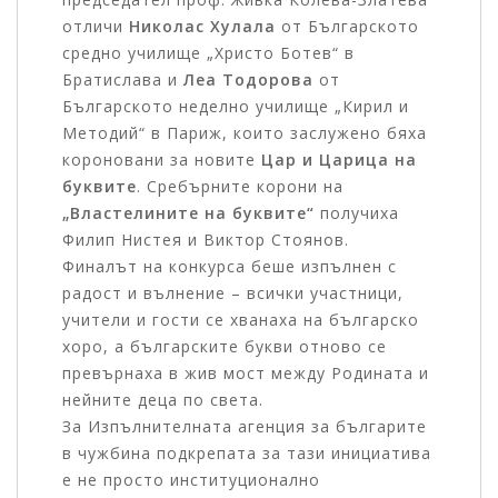
отличи
Николас Хулала
от Българското
средно училище „Христо Ботев“ в
Братислава и
Леа Тодорова
от
Българското неделно училище „Кирил и
Методий“ в Париж, които заслужено бяха
короновани за новите
Цар и Царица на
буквите
. Сребърните корони на
„Властелините на буквите“
получиха
Филип Нистея и Виктор Стоянов.
Финалът на конкурса беше изпълнен с
радост и вълнение – всички участници,
учители и гости се хванаха на българско
хоро, а българските букви отново се
превърнаха в жив мост между Родината и
нейните деца по света.
За Изпълнителната агенция за българите
в чужбина подкрепата за тази инициатива
е не просто институционално