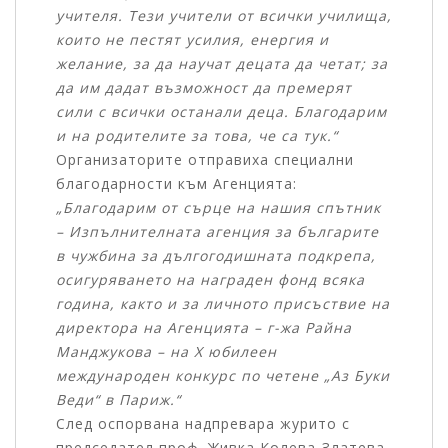
учителя. Тези учители от всички училища,
които не пестят усилия, енергия и
желание, за да научат децата да четат; за
да им дадат възможност да премерят
сили с всички останали деца. Благодарим
и на родителите за това, че са тук.“
Организаторите отправиха специални
благодарности към Агенцията:
„Благодарим от сърце на нашия спътник
– Изпълнителната агенция за българите
в чужбина за дългогодишната подкрепа,
осигуряването на награден фонд всяка
година, както и за личното присъствие на
директора на Агенцията – г-жа Райна
Манджукова – на X юбилеен
международен конкурс по четене „Аз Буки
Веди“ в Париж.“
След оспорвана надпревара журито с
председател проф. Живка Колева-Златева