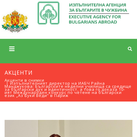
АКЦЕНТИ
Акценти в снимки
Изпълнителният директор на ИАБЧ Райна
Манджукова: Българските неделни училища са средище
за български дух и идентичност, а това го доказа 10-
ият Международен конкурс по четене на български
език „Аз Буки Веди“ в Париж