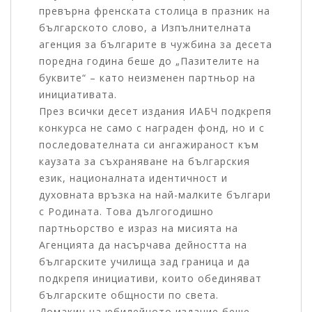
превърна френската столица в празник на
българското слово, а Изпълнителната
агенция за българите в чужбина за десета
поредна година беше до „Пазителите на
буквите“ – като неизменен партньор на
инициативата.
През всички десет издания ИАБЧ подкрепя
конкурса не само с награден фонд, но и с
последователната си ангажираност към
каузата за съхраняване на българския
език, националната идентичност и
духовната връзка на най-малките българи
с Родината. Това дългогодишно
партньорство е израз на мисията на
Агенцията да насърчава дейността на
българските училища зад граница и да
подкрепя инициативи, които обединяват
българските общности по света.
Домакин на юбилейното издание беше